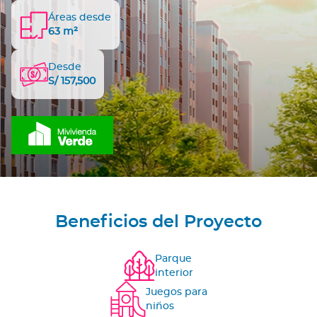
Áreas desde
63 m²
Desde
S/ 157,500
Beneficios del Proyecto
Parque
interior
Juegos para
niños