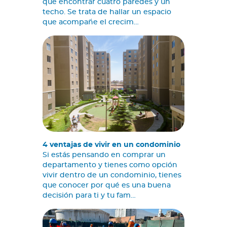
que encontrar cuatro paredes y un
techo. Se trata de hallar un espacio
que acompañe el crecim…
4 ventajas de vivir en un condominio
Si estás pensando en comprar un
departamento y tienes como opción
vivir dentro de un condominio, tienes
que conocer por qué es una buena
decisión para ti y tu fam…